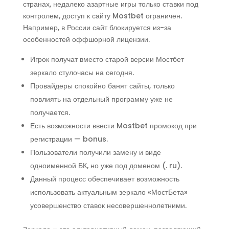
странах, недалеко азартные игры только ставки под
контролем, доступ к сайту Mostbet ограничен.
Например, в России сайт блокируется из-за
особенностей оффшорной лицензии.
Игрок получат вместо старой версии Мостбет
зеркало стулочасы на сегодня.
Провайдеры спокойно банят сайты, только
повлиять на отдельный программу уже не
получается.
Есть возможности ввести Mostbet промокод при
регистрации — bonus.
Пользователи получили замену и виде
одноименной БК, но уже под доменом (. ru).
Данный процесс обеспечивает возможность
использовать актуальным зеркало «МостБета»
усовершенство ставок несовершеннолетними.