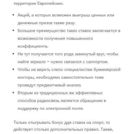
территории Европейских.
Акций, а которых возможен выигрыш ценных или
денежные призов также разу.
Большое преимущество таких ставок заключается в
возможности получения повышенного
коэффициента.
Не тут получается того рода замкнутый круг, чтобы
найти зеркало – нужно связался с саппортом.
Чтобы не верить слепо специалистам букмекерской
конторы, необходимо самостоятельно тоже
проведут предматчевый анализ.
Вторым из традиционных же эффективных
способов радиосвязь является обращение в
поддержку по электронной почте.
Только отыгрывать бонус ддя ставок на спорт, то
действует столько дополнительных правил. Также,