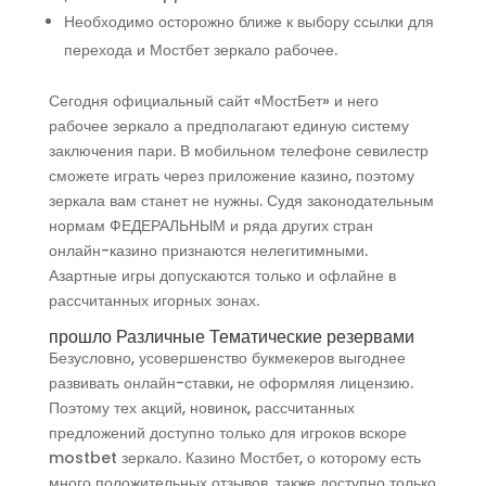
Необходимо осторожно ближе к выбору ссылки для
перехода и Мостбет зеркало рабочее.
Сегодня официальный сайт «МостБет» и него
рабочее зеркало а предполагают единую систему
заключения пари. В мобильном телефоне севилестр
сможете играть через приложение казино, поэтому
зеркала вам станет не нужны. Судя законодательным
нормам ФЕДЕРАЛЬНЫМ и ряда других стран
онлайн-казино признаются нелегитимными.
Азартные игры допускаются только и офлайне в
рассчитанных игорных зонах.
прошло Различные Тематические резервами
Безусловно, усовершенство букмекеров выгоднее
развивать онлайн-ставки, не оформляя лицензию.
Поэтому тех акций, новинок, рассчитанных
предложений доступно только для игроков вскоре
mostbet зеркало. Казино Мостбет, о которому есть
много положительных отзывов, также доступно только