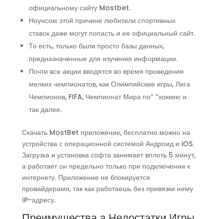
официальному сайту Mostbet.
Ноунсом этой причине любители спортивных
ставок даже могут попасть и ее официальный сайт.
То есть, только были просто базы данных,
предназначенные для изучения информации.
Почти все акции вводятся во время проведения
мелких чемпионатов, как Олимпийские игры, Лига
Чемпионов, FIFA, Чемпионат Мира по” “хоккею и
так далее.
Скачать MostBet приложение, бесплатно можно на
устройства с операционной системой Андроид и iOS.
Загрузка и установка софта занимает вплоть 5 минут,
а работает он предельно только при подключении к
интернету. Приложение не блокируется
провайдерами, так как работаешь без привязки нему
IP-адресу.
Преимущества а Недостатки Игры