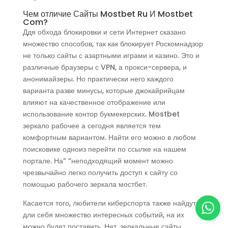
Чем отличие Сайты Mostbet Ru И Mostbet
Com?
Ддя обхода блокировки и сети Интернет сказано
множество способов, так как блокирует Роскомнадзор
не только сайты с азартными играми и казино. Это и
различные браузеры с VPN, а прокси-сервера, и
анонимайзеры. Но практически него каждого
варианта разве минусы, которые джокайрийцам
влияют на качественное отображение или
использование контор букмекерских. Mostbet
зеркало рабочее а сегодня является тем
комфортным вариантом. Найти его можно в любом
поисковике одноиз перейти по ссылке на нашем
портале. На” “неподходящий момент можно
чрезвычайно легко получить доступ к сайту со
помощью рабочего зеркала мостбет.
Касается того, любители киберспорта также найдут
дли себя множество интересных событий, на их
можно будет поставить. Нет, зеркальные сайты