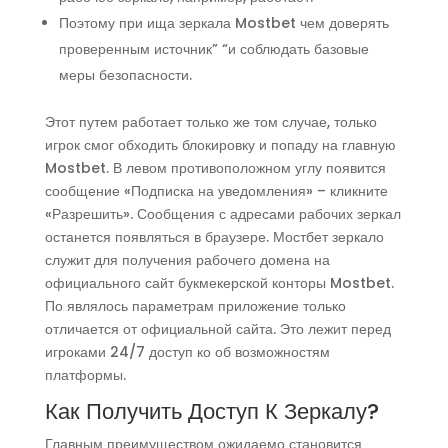
Поэтому при ища зеркала Mostbet чем доверять
проверенным источник” “и соблюдать базовые
меры безопасности.
Этот путем работает только же том случае, только
игрок смог обходить блокировку и попаду на главную
Mostbet. В левом противоположном углу появится
сообщение «Подписка на уведомления» – кликните
«Разрешить». Сообщения с адресами рабочих зеркал
останется появляться в браузере. Мостбет зеркало
служит для получения рабочего домена на
официального сайт букмекерской конторы Mostbet.
По являлось параметрам приложение только
отличается от официальной сайта. Это лежит перед
игроками 24/7 доступ ко об возможностям
платформы.
Как Получить Доступ К Зеркалу?
Главным преимуществом ожидаемо становится