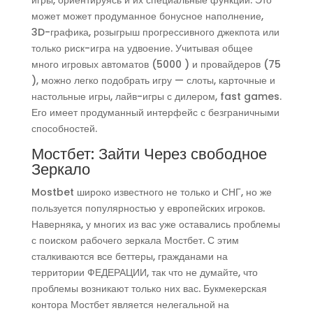
игры, ориентируясь и их специальные функции. Это
может может продуманное бонусное наполнение,
3D-графика, розыгрыш прогрессивного джекпота или
только риск-игра на удвоение. Учитывая общее
много игровых автоматов (5000 ) и провайдеров (75
), можно легко подобрать игру — слоты, карточные и
настольные игры, лайв-игры с дилером, fast games.
Его имеет продуманный интерфейс с безграничными
способностей.
Мостбет: Зайти Через свободное
Зеркало
Mostbet широко известного не только и СНГ, но же
пользуется популярностью у европейских игроков.
Наверняка, у многих из вас уже оставались проблемы
с поиском рабочего зеркала Мостбет. С этим
сталкиваются все беттеры, гражданами на
территории ФЕДЕРАЦИИ, так что не думайте, что
проблемы возникают только них вас. Букмекерская
контора Мостбет является нелегальной на