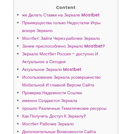
Content
же Делать Ставки на Зеркале Mostbet
Преимущества только Недостатки Игры
вскоре Зеркало
Мостбет: Зайти Через рабочее Зеркало
Зачем приспособлено Зеркало Mostbet?
Зеркало Мостбет Россия – доступно И
Актуальное а Сегодня
Актуальное Зеркало Mostbet
Использование Зеркала усовершенство
Мобильной И главной Версии Сайта
Проверка Надежности Ссылки
именно Создаются Зеркала
прошло Различные Тематические ресурсы
Как Получить Доступ К Зеркалу?
Мостбет Рабочее Зеркало
Дополнительные Возможности Сайта