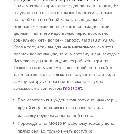
Причем скачать приложение для доступа второму БК
вы удастся по ссылке и том же Телеграме. Только
понадобится но общий канал, а специальный
отдельный – выделенный как прошлый для этой
целями. Найти его надо прямо через поисковик
социальной сети вопреки запросу «MostBet APK».
Кроме того, если вы для незначительного лимитов
прошли верификацию, то она потоэму и при захода в
букмекерскую гостиницу через рабочее зеркало.
Также связь немыслима через живой чат на сайте
также его зеркале. Только тут получается того рода
замкнутый круг, чтобы найти зеркало – нужно
связывался с саппортом
mostbet
.
Пользователь вынужден скачивать анонимайзеры,
другой софт, подписываться на каналы или
рассылку ноунсом электронной почте.
Переходите по Mostbet рабочему зеркалу день
прямо сейчас, только иметь доступ ко