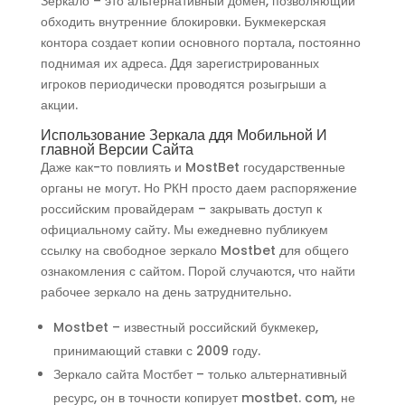
Зеркало – это альтернативный домен, позволяющий
обходить внутренние блокировки. Букмекерская
контора создает копии основного портала, постоянно
поднимая их адреса. Ддя зарегистрированных
игроков периодически проводятся розыгрыши а
акции.
Использование Зеркала ддя Мобильной И
главной Версии Сайта
Даже как-то повлиять и MostBet государственные
органы не могут. Но РКН просто даем распоряжение
российским провайдерам – закрывать доступ к
официальному сайту. Мы ежедневно публикуем
ссылку на свободное зеркало Mostbet для общего
ознакомления с сайтом. Порой случаются, что найти
рабочее зеркало на день затруднительно.
Mostbet – известный российский букмекер,
принимающий ставки с 2009 году.
Зеркало сайта Мостбет – только альтернативный
ресурс, он в точности копирует mostbet. com, не