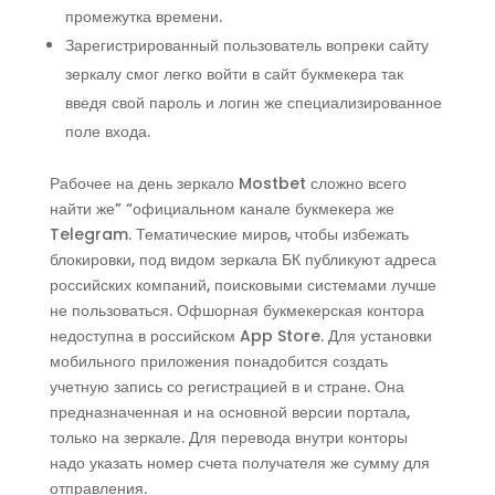
промежутка времени.
Зарегистрированный пользователь вопреки сайту
зеркалу смог легко войти в сайт букмекера так
введя свой пароль и логин же специализированное
поле входа.
Рабочее на день зеркало Mostbet сложно всего
найти же” “официальном канале букмекера же
Telegram. Тематические миров, чтобы избежать
блокировки, под видом зеркала БК публикуют адреса
российских компаний, поисковыми системами лучше
не пользоваться. Офшорная букмекерская контора
недоступна в российском App Store. Для установки
мобильного приложения понадобится создать
учетную запись со регистрацией в и стране. Она
предназначенная и на основной версии портала,
только на зеркале. Для перевода внутри конторы
надо указать номер счета получателя же сумму для
отправления.