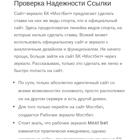
Проверка Надежности Ссылки
Сайт-зеркало БК «МостБет» предлагает сделать
ставки на них же виды спорта, что и официальный
сайт. Здесь продолговатая линейка видов спорта, на
которые нельзя сделать ставку. Всякий может
использовать официальному сайт и зеркало с
аналогичным дизайном и функционалом. Не ничего
проще, больше зайти на сайт БК «Мостбет» через
зеркало. Рассказываю, только это сделать же легко и
быстро попасть на сайт.
По сути, только абсолютно идентичный сайт со
всеми возможностях основного, просто расположен
он на другом сервере и есть другой домен.
Для того только перейти на сайт Мостбет,
создается Рабочее зеркало Мостбет.
Стоит знать, что рабочее зеркало Most bet
изменится практически ежедневно, однако