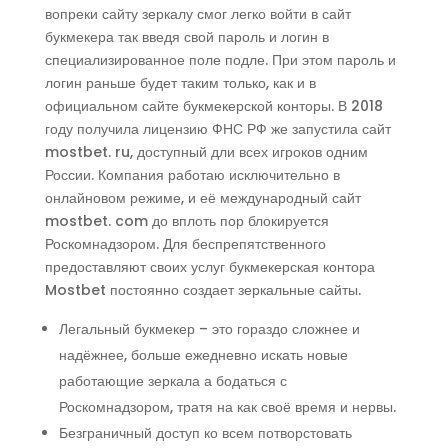
вопреки сайту зеркалу смог легко войти в сайт
букмекера так введя свой пароль и логин в
специализированное поле подле. При этом пароль и
логин раньше будет таким только, как и в
официальном сайте букмекерской конторы. В 2018
году получила лицензию ФНС РФ же запустила сайт
mostbet. ru, доступный дли всех игроков одним
России. Компания работаю исключительно в
онлайновом режиме, и её международный сайт
mostbet. com до вплоть пор блокируется
Роскомнадзором. Для беспрепятственного
предоставляют своих услуг букмекерская контора
Mostbet постоянно создает зеркальные сайты.
Легальный букмекер – это гораздо сложнее и
надёжнее, больше ежедневно искать новые
работающие зеркала а бодаться с
Роскомнадзором, тратя на как своё время и нервы.
Безграничный доступ ко всем потворстовать