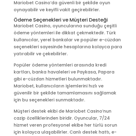
Mariobet Casino’da güvenli bir şekilde oyun
oynayabilir ve keyifli vakit geçirebilirler.
Ödeme Seçenekleri ve Müşteri Desteği
Mariobet Casino, oyuncularına sunduğu çeşitli
ödeme yöntemleri ile dikkat çekmektedir. Türk
kullanıcılar, yerel bankalar ve popüler e-cüzdan
seçenekleri sayesinde hesaplarına kolayca para
yatırabilir ve çekebilirler.
Popüler ödeme yöntemleri arasında kredi
kartları, banka havaleleri ve Paykasa, Papara
gibi e-cüzdan hizmetleri bulunmaktadır.
Mariobet, kullanıcıların işlemlerini hızlı ve
güvenilir bir şekilde tamamlamasını sağlamak
için bu seçenekleri sunmaktadır.
Müşteri destek ekibi de Mariobet Casino’nun
cazip özelliklerinden biridir. Oyuncular, 7/24
hizmet veren profesyonel ekibe her türlü sorun
için kolayca ulaşabilirler. Canlı destek hattı, e-