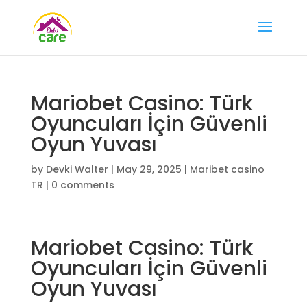
Mariobet Casino: Türk
Oyuncuları İçin Güvenli
Oyun Yuvası
by
Devki Walter
|
May 29, 2025
|
Maribet casino
TR
|
0 comments
Mariobet Casino: Türk
Oyuncuları İçin Güvenli
Oyun Yuvası