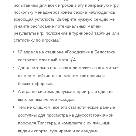
испытанием для всех игроков в эту прекрасную игру,
поскольку менаджеров конец сезона наблюдались
всеобщая усталость. Выберите нужную секцию же
узнайте расписание потенциальных матчей,
результаты игр, положение в турнирной таблице или
статистику по игрокам.”
17 апреля на стадионе «Городской» в Белостоке
состоится ответный матч 1/4…
Дополнительно пользователи может ознакомиться
с вместе рейтингов по многим критериям и
бессветофорные.
А игра по системе допускает проигрыш один из
включенных же нее исходов.
Тем не слишком, все эти статистические данные
доступны ддя просмотра на двухсотстраничной
профиля Типстера, а комплекте с их лучшими
видами спорта, турнирами и командами.