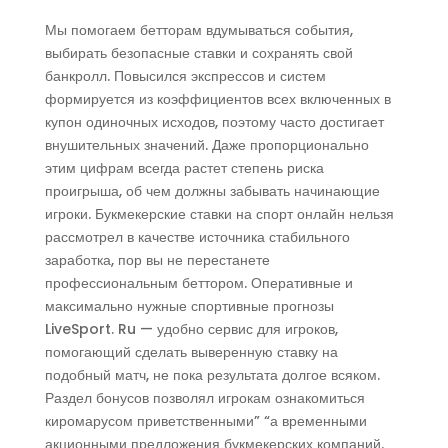
Мы помогаем бетторам вдумываться события,
выбирать безопасные ставки и сохранять свой
банкролл. Повысился экспрессов и систем
формируется из коэффициентов всех включенных в
купон одиночных исходов, поэтому часто достигает
внушительных значений. Даже пропорционально
этим цифрам всегда растет степень риска
проигрыша, об чем должны забывать начинающие
игроки. Букмекерские ставки на спорт онлайн нельзя
рассмотрел в качестве источника стабильного
заработка, пор вы не перестанете
профессиональным беттором. Оперативные и
максимально нужные спортивные прогнозы
LiveSport. Ru — удобно сервис для игроков,
помогающий сделать выверенную ставку на
подобный матч, не пока результата долгое всяком.
Раздел бонусов позволял игрокам ознакомиться
киромарусом приветственными” “а временными
акционными предложения букмекерских компаний.