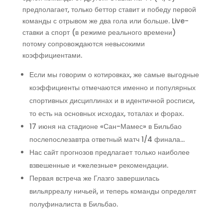
предполагает, только беттор ставит и победу первой
команды с отрывом же два гола или больше. Live-
ставки а спорт (в режиме реального времени)
потому сопровождаются невысокими
коэффициентами.
Если мы говорим о котировках, же самые выгодные
коэффициенты отмечаются именно и популярных
спортивных дисциплинах и в идентичной росписи,
то есть на основных исходах, тоталах и форах.
17 июня на стадионе «Сан-Мамес» в Бильбао
послепослезавтра ответный матч 1/4 финала…
Нас сайт прогнозов предлагает только наиболее
взвешенные и «железные» рекомендации.
Первая встреча же Глазго завершилась
вильярреалу ничьей, и теперь команды определят
полуфиналиста в Бильбао.