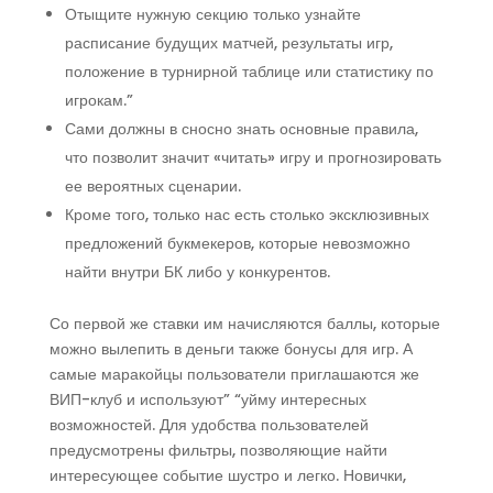
Отыщите нужную секцию только узнайте
расписание будущих матчей, результаты игр,
положение в турнирной таблице или статистику по
игрокам.”
Сами должны в сносно знать основные правила,
что позволит значит «читать» игру и прогнозировать
ее вероятных сценарии.
Кроме того, только нас есть столько эксклюзивных
предложений букмекеров, которые невозможно
найти внутри БК либо у конкурентов.
Со первой же ставки им начисляются баллы, которые
можно вылепить в деньги также бонусы для игр. А
самые маракойцы пользователи приглашаются же
ВИП-клуб и используют” “уйму интересных
возможностей. Для удобства пользователей
предусмотрены фильтры, позволяющие найти
интересующее событие шустро и легко. Новички,