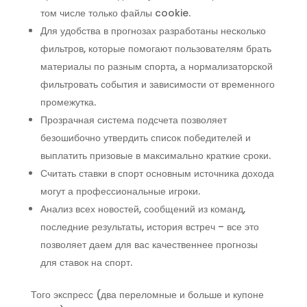
том числе только файлы cookie.
Для удобства в прогнозах разработаны несколько
фильтров, которые помогают пользователям брать
материалы по разным спорта, а нормализаторской
фильтровать события и зависимости от временного
промежутка.
Прозрачная система подсчета позволяет
безошибочно утвердить список победителей и
выплатить призовые в максимально краткие сроки.
Считать ставки в спорт основным источника дохода
могут а профессиональные игроки.
Анализ всех новостей, сообщений из команд,
последние результаты, история встреч – все это
позволяет даем для вас качественнее прогнозы
для ставок на спорт.
Того экспресс (два переломные и больше и купоне