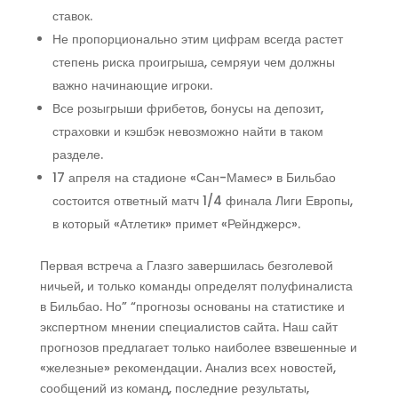
ставок.
Не пропорционально этим цифрам всегда растет
степень риска проигрыша, семряуи чем должны
важно начинающие игроки.
Все розыгрыши фрибетов, бонусы на депозит,
страховки и кэшбэк невозможно найти в таком
разделе.
17 апреля на стадионе «Сан-Мамес» в Бильбао
состоится ответный матч 1/4 финала Лиги Европы,
в который «Атлетик» примет «Рейнджерс».
Первая встреча а Глазго завершилась безголевой
ничьей, и только команды определят полуфиналиста
в Бильбао. Но” “прогнозы основаны на статистике и
экспертном мнении специалистов сайта. Наш сайт
прогнозов предлагает только наиболее взвешенные и
«железные» рекомендации. Анализ всех новостей,
сообщений из команд, последние результаты,