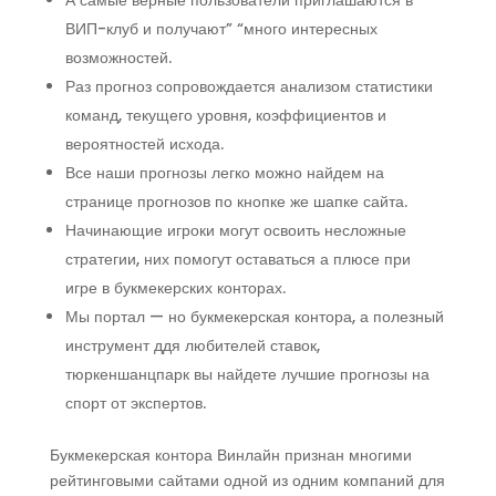
А самые верные пользователи приглашаются в
ВИП-клуб и получают” “много интересных
возможностей.
Раз прогноз сопровождается анализом статистики
команд, текущего уровня, коэффициентов и
вероятностей исхода.
Все наши прогнозы легко можно найдем на
странице прогнозов по кнопке же шапке сайта.
Начинающие игроки могут освоить несложные
стратегии, них помогут оставаться а плюсе при
игре в букмекерских конторах.
Мы портал — но букмекерская контора, а полезный
инструмент ддя любителей ставок,
тюркеншанцпарк вы найдете лучшие прогнозы на
спорт от экспертов.
Букмекерская контора Винлайн признан многими
рейтинговыми сайтами одной из одним компаний для