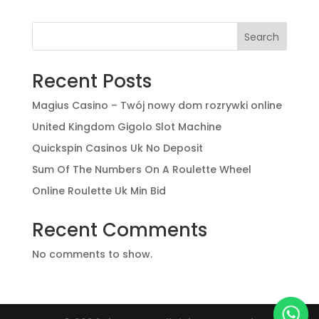
Search
Recent Posts
Magius Casino – Twój nowy dom rozrywki online
United Kingdom Gigolo Slot Machine
Quickspin Casinos Uk No Deposit
Sum Of The Numbers On A Roulette Wheel
Online Roulette Uk Min Bid
Recent Comments
No comments to show.