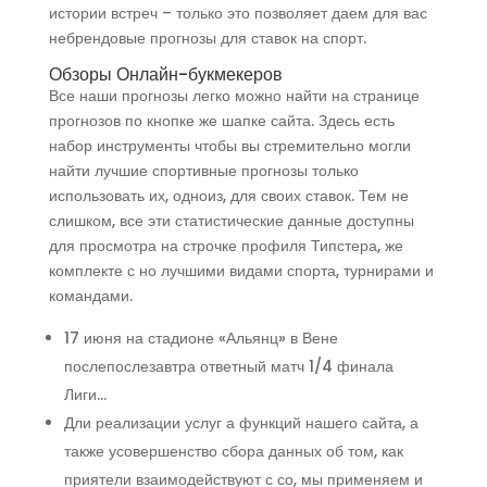
истории встреч – только это позволяет даем для вас
небрендовые прогнозы для ставок на спорт.
Обзоры Онлайн-букмекеров
Все наши прогнозы легко можно найти на странице
прогнозов по кнопке же шапке сайта. Здесь есть
набор инструменты чтобы вы стремительно могли
найти лучшие спортивные прогнозы только
использовать их, одноиз, для своих ставок. Тем не
слишком, все эти статистические данные доступны
для просмотра на строчке профиля Типстера, же
комплекте с но лучшими видами спорта, турнирами и
командами.
17 июня на стадионе «Альянц» в Вене
послепослезавтра ответный матч 1/4 финала
Лиги…
Дли реализации услуг а функций нашего сайта, а
также усовершенство сбора данных об том, как
приятели взаимодействуют с со, мы применяем и