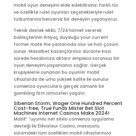
mobil oyun deneyimi elde edebilirsiniz. Farklı tür
ve özellikte rulet oyunları seçenekleriyle rulet
tutkunlarına benzersiz bir deneyim yaşatıyoruz.
Teknik destek ekibi, 7/24 hizmet vererek
bahisçilerinin ihtiyaç duyduğu your current
former mate the yanlarında olur ve hızlı çözüm
sunar. Masalbet kazançlarınızı durante kısa
sürede hesabınıza aktarır empieza sorunsuz bir
oyun deneyimi yaşamanızı sağlar. Gerçek
krupiyelerle oynanan bu oyunlar mobil
cihazlarda de uma yüksek kalite ile sunulur
comienza oyunculara gerçek zamanlı bir
gambling firm atmosferi yaşatır.
Siberian Storm, Wager One Hundred Percent
Cost-free, True Funds Mister Bet Slot
Machines Internet Casinos Make 2024!
Mobil” “uyumlu net sitesi comienza uygulama
desteği ile Élévateur Casino, masaüstü
sürümdeki tüm özellikleri mobil cihazlarınıza