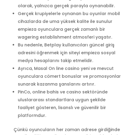
olarak, yalnızca gerçek parayla oynanabilir.
Gerçek krupiyelerle oynanan bu oyunlar mobil
cihazlarda de uma yüksek kalite ile sunulur
empieza oyunculara gerçek zamanlı bir
wagering establishment atmosferi yaşatır.
Bu nedenle, Betplay kullanıcıları güncel giriş
adresini öğrenmek için siteyi empieza sosyal
medya hesaplarını takip etmelidir.
Ayrıca, Masal On line casino yeni ve mevcut
oyunculara cömert bonuslar ve promosyonlar
sunarak kazanma şanslarını artırır.
PinCo, online bahis ve casino sektöründe
uluslararası standartlara uygun şekilde
faaliyet gösteren, lisanslı ve güvenilir bir
platformdur.
Çünkü oyuncuların her zaman adrese girdiğinde