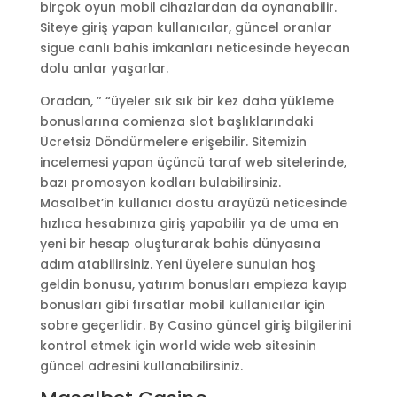
birçok oyun mobil cihazlardan da oynanabilir.
Siteye giriş yapan kullanıcılar, güncel oranlar
sigue canlı bahis imkanları neticesinde heyecan
dolu anlar yaşarlar.
Oradan, ” “üyeler sık sık bir kez daha yükleme
bonuslarına comienza slot başlıklarındaki
Ücretsiz Döndürmelere erişebilir. Sitemizin
incelemesi yapan üçüncü taraf web sitelerinde,
bazı promosyon kodları bulabilirsiniz.
Masalbet’in kullanıcı dostu arayüzü neticesinde
hızlıca hesabınıza giriş yapabilir ya de uma en
yeni bir hesap oluşturarak bahis dünyasına
adım atabilirsiniz. Yeni üyelere sunulan hoş
geldin bonusu, yatırım bonusları empieza kayıp
bonusları gibi fırsatlar mobil kullanıcılar için
sobre geçerlidir. By Casino güncel giriş bilgilerini
kontrol etmek için world wide web sitesinin
güncel adresini kullanabilirsiniz.