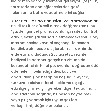
indirdikten sonra yüklemeniz gerekiyor. Çeşitlilik,
taraftarların ana eğlencelerden gaté
takımlarına bahis yapabilmelerini sağlar.
⭐️ Mr Bet Casino Bonusları Ve Promosyonları
Belirli teklifler düzenli olarak değişmektedir, bu”
“yüzden güncel promosyonlar için siteyi kontrol
edin. Çevrim şartını sorun etmeyecekseniz Glory
Internet casino kayıt ol seçeneği ile anında
kendinize bir hesap oluşturabilirsiniz. Ardından
elde etmiş olduğunuz 250 ücretsiz rewrite
hediyesi ile beraber gerçek na virtude de
kazanabilirsiniz. Nihai pozisyonlar doğrudan ödül
ödemelerini belirlediğinden, kayıt ve
doğrulanmış bir hesap ön koşuldur. Ayrıca,
turnuva lobisinde “katıl” ı tıklamak, çoğu
etkinliğe girmek için gereken diğer tek adımdır.
Ana sayfanın sağında, bir hesap kaydetmek
veya giriş yapmak için uygun şekilde
yerleştirilmiş düğmeler bulunur.