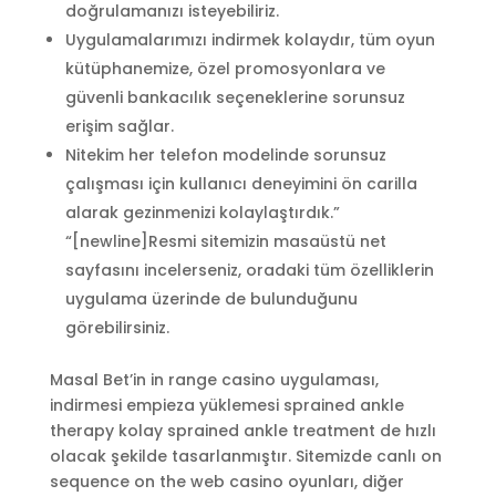
doğrulamanızı isteyebiliriz.
Uygulamalarımızı indirmek kolaydır, tüm oyun
kütüphanemize, özel promosyonlara ve
güvenli bankacılık seçeneklerine sorunsuz
erişim sağlar.
Nitekim her telefon modelinde sorunsuz
çalışması için kullanıcı deneyimini ön carilla
alarak gezinmenizi kolaylaştırdık.”
“[newline]Resmi sitemizin masaüstü net
sayfasını incelerseniz, oradaki tüm özelliklerin
uygulama üzerinde de bulunduğunu
görebilirsiniz.
Masal Bet’in in range casino uygulaması,
indirmesi empieza yüklemesi sprained ankle
therapy kolay sprained ankle treatment de hızlı
olacak şekilde tasarlanmıştır. Sitemizde canlı on
sequence on the web casino oyunları, diğer