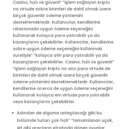
Casino, hızlı ve güvenli” “işlem sağlayan kripto
na virtude sobre birimleri de dahil olmak üzere
birçok güvenilir ödeme yöntemini
desteklemektedir. Kullanıcılar, kendilerine
relacionada uygun ödeme seçeneğini
kullanarak kolayca para yatırabilir ya da
kazançlarını çekebilirler. Kullanıcılar, kendilerine
sobre uygun ödeme seçeneğini kullanmak
suretiyle” “kolayca afin para yatırabilir ya da
kazançlarını çekebilirler. Casino, hızlı ve güvenli”
“işlem sağlayan kripto no ano para virtude de
birimleri de dahil olmak üzere birçok güvenilir
ödeme yöntemini desteklemektedir. Kullanıcılar,
kendilerine acerca de uygun ödeme seçeneğini
kullanarak kolayca em virtude para yatırabilir
veya kazançlarını çekebilirler.
Adından de alguma anlaşılacağı gibi bu
bölümde turları çok hızlı” “tamamlanan uçak,
jet gibi araçların etrafında dönen oyunlar