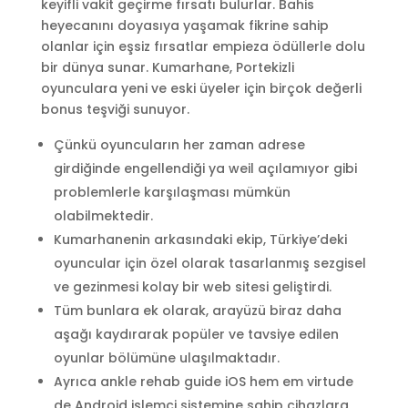
keyifli vakit geçirme fırsatı bulurlar. Bahis
heyecanını doyasıya yaşamak fikrine sahip
olanlar için eşsiz fırsatlar empieza ödüllerle dolu
bir dünya sunar. Kumarhane, Portekizli
oyunculara yeni ve eski üyeler için birçok değerli
bonus teşviği sunuyor.
Çünkü oyuncuların her zaman adrese
girdiğinde engellendiği ya weil açılamıyor gibi
problemlerle karşılaşması mümkün
olabilmektedir.
Kumarhanenin arkasındaki ekip, Türkiye’deki
oyuncular için özel olarak tasarlanmış sezgisel
ve gezinmesi kolay bir web sitesi geliştirdi.
Tüm bunlara ek olarak, arayüzü biraz daha
aşağı kaydırarak popüler ve tavsiye edilen
oyunlar bölümüne ulaşılmaktadır.
Ayrıca ankle rehab guide iOS hem em virtude
de Android işlemci sistemine sahip cihazlara