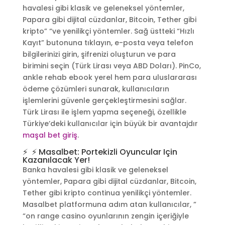
havalesi gibi klasik ve geleneksel yöntemler,
Papara gibi dijital cüzdanlar, Bitcoin, Tether gibi
kripto” “ve yenilikçi yöntemler. Sağ üstteki “Hızlı
Kayıt” butonuna tıklayın, e-posta veya telefon
bilgilerinizi girin, şifrenizi oluşturun ve para
birimini seçin (Türk Lirası veya ABD Doları). PinCo,
ankle rehab ebook yerel hem para uluslararası
ödeme çözümleri sunarak, kullanıcıların
işlemlerini güvenle gerçekleştirmesini sağlar.
Türk Lirası ile işlem yapma seçeneği, özellikle
Türkiye’deki kullanıcılar için büyük bir avantajdır
maşal bet giriş
.
⚡ ️ ⚡ Masalbet: Portekizli Oyuncular Için
Kazanılacak Yer!
Banka havalesi gibi klasik ve geleneksel
yöntemler, Papara gibi dijital cüzdanlar, Bitcoin,
Tether gibi kripto continua yenilikçi yöntemler.
Masalbet platformuna adım atan kullanıcılar, ”
“on range casino oyunlarının zengin içeriğiyle