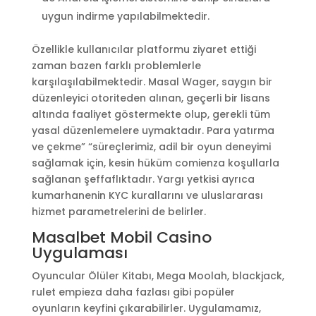
uygun indirme yapılabilmektedir.
Özellikle kullanıcılar platformu ziyaret ettiği
zaman bazen farklı problemlerle
karşılaşılabilmektedir. Masal Wager, saygın bir
düzenleyici otoriteden alınan, geçerli bir lisans
altında faaliyet göstermekte olup, gerekli tüm
yasal düzenlemelere uymaktadır. Para yatırma
ve çekme” “süreçlerimiz, adil bir oyun deneyimi
sağlamak için, kesin hüküm comienza koşullarla
sağlanan şeffaflıktadır. Yargı yetkisi ayrıca
kumarhanenin KYC kurallarını ve uluslararası
hizmet parametrelerini de belirler.
Masalbet Mobil Casino
Uygulaması
Oyuncular Ölüler Kitabı, Mega Moolah, blackjack,
rulet empieza daha fazlası gibi popüler
oyunların keyfini çıkarabilirler. Uygulamamız,