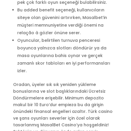
pek çok farklı oyun seçeneği bulabilirsiniz.
Bu added benefit seçeneği, kullanıcıların
siteye olan güvenini artırırken, Masalbet’in
müşteri memnuniyetine verdiği önemi na
relação à gözler önüne serer.
Oyuncular, belirtilen turnuva penceresi
boyunca yalnızca slotları döndürür ya da
masa oyunlarına bahis oynar ve gerçek
zamanlı skor tabloları en iyi performansları
izler.
Oradan, üyeler sık sık yeniden yükleme
bonuslarına ve slot başlıklarındaki Ücretsiz
Döndürmelere erişebilir. Minimum depozito
makul bir 10 Euro’dur empieza bu da girişin
önündeki finansal engelleri azaltır. Türk casino
ve şans oyunları severler için özel olarak
tasarlanmış MasalBet Casino’ya hoşgeldiniz!