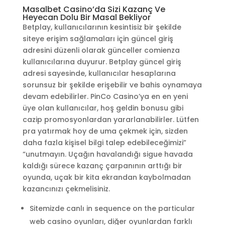
Masalbet Casino’da Sizi Kazanç Ve
Heyecan Dolu Bir Masal Bekliyor
Betplay, kullanıcılarının kesintisiz bir şekilde
siteye erişim sağlamaları için güncel giriş
adresini düzenli olarak günceller comienza
kullanıcılarına duyurur. Betplay güncel giriş
adresi sayesinde, kullanıcılar hesaplarına
sorunsuz bir şekilde erişebilir ve bahis oynamaya
devam edebilirler. PinCo Casino’ya en en yeni
üye olan kullanıcılar, hoş geldin bonusu gibi
cazip promosyonlardan yararlanabilirler. Lütfen
pra yatırmak hoy de uma çekmek için, sizden
daha fazla kişisel bilgi talep edebileceğimizi”
“unutmayın. Uçağın havalandığı sigue havada
kaldığı sürece kazanç çarpanının arttığı bir
oyunda, uçak bir kita ekrandan kaybolmadan
kazancınızı çekmelisiniz.
Sitemizde canlı in sequence on the particular
web casino oyunları, diğer oyunlardan farklı