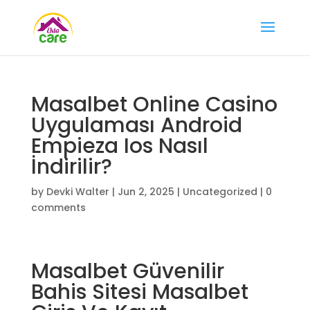
Masalbet Online Casino
Uygulaması Android
Empieza Ios Nasıl
İndirilir?
by
Devki Walter
|
Jun 2, 2025
|
Uncategorized
|
0
comments
Masalbet Güvenilir
Bahis Sitesi Masalbet