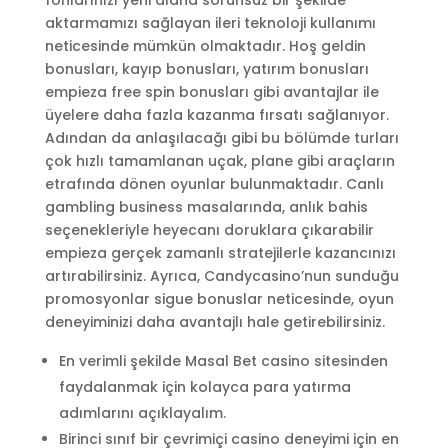
fonlarınızı yeni alana sorunsuz bir şekilde
aktarmamızı sağlayan ileri teknoloji kullanımı
neticesinde mümkün olmaktadır. Hoş geldin
bonusları, kayıp bonusları, yatırım bonusları
empieza free spin bonusları gibi avantajlar ile
üyelere daha fazla kazanma fırsatı sağlanıyor.
Adından da anlaşılacağı gibi bu bölümde turları
çok hızlı tamamlanan uçak, plane gibi araçların
etrafında dönen oyunlar bulunmaktadır. Canlı
gambling business masalarında, anlık bahis
seçenekleriyle heyecanı doruklara çıkarabilir
empieza gerçek zamanlı stratejilerle kazancınızı
artırabilirsiniz. Ayrıca, Candycasino’nun sunduğu
promosyonlar sigue bonuslar neticesinde, oyun
deneyiminizi daha avantajlı hale getirebilirsiniz.
En verimli şekilde Masal Bet casino sitesinden
faydalanmak için kolayca para yatırma
adımlarını açıklayalım.
Birinci sınıf bir çevrimiçi casino deneyimi için en