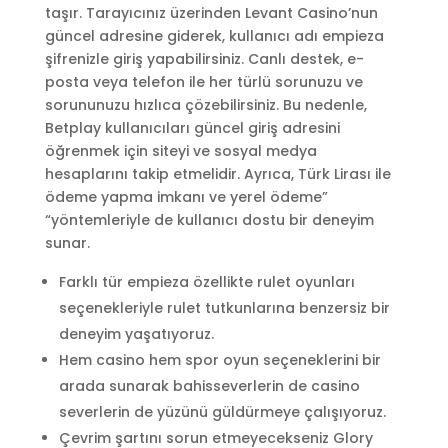
taşır. Tarayıcınız üzerinden Levant Casino’nun
güncel adresine giderek, kullanıcı adı empieza
şifrenizle giriş yapabilirsiniz. Canlı destek, e-
posta veya telefon ile her türlü sorunuzu ve
sorununuzu hızlıca çözebilirsiniz. Bu nedenle,
Betplay kullanıcıları güncel giriş adresini
öğrenmek için siteyi ve sosyal medya
hesaplarını takip etmelidir. Ayrıca, Türk Lirası ile
ödeme yapma imkanı ve yerel ödeme”
“yöntemleriyle de kullanıcı dostu bir deneyim
sunar.
Farklı tür empieza özellikte rulet oyunları
seçenekleriyle rulet tutkunlarına benzersiz bir
deneyim yaşatıyoruz.
Hem casino hem spor oyun seçeneklerini bir
arada sunarak bahisseverlerin de casino
severlerin de yüzünü güldürmeye çalışıyoruz.
Çevrim şartını sorun etmeyecekseniz Glory