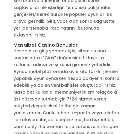
Sektörün ve dünyanın önde gelen servis
sağlayıcıları ile işbirliği” “empieza çalışmalar
gerçekleştirerek durante popüler oyunları bir
araya getirdik. Giriş yaptıktan sonra sağ üstte
yer joe “Hesaba Para Yatırın” butonuna
tıklayabilirsiniz.
Masalbet Casino Bonusları
Hesabınıza giriş yapmak için, sitemizin ana
sayfasındaki “Giriş” düğmesine tıklayarak,
kullanıcı adınızı ve şifrenizi girmeniz yeterlidir.
Ayrıca mobil platformda aynı kita farklı işlemler
yapabilir oyun oynarken hesap bakiyenizi kontrol
edebilir ya da en yeni bahisler oluşturabilirsiniz.
Masalbet kullanıcı memnuniyetini em relação à
üst düzeyde tutmak için 7/24 hizmet veren
müşteri destek ekibi ile the girl zaman
yanınızdadır. Canlı sohbet e-posta veya telefon
ile kolayca ulaşabileceğiniz müşteri hizmetleri,
commonly the woman türlü sorunuzu hızlı sigue
çözüm odaklı bir şekilde yanıtlar. Kurulduktan