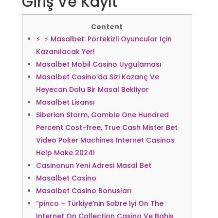
Giriş Ve Kayıt
Content
⚡ ️ ⚡ Masalbet: Portekizli Oyuncular Için
Kazanılacak Yer!
Masalbet Mobil Casino Uygulaması
Masalbet Casino’da Sizi Kazanç Ve
Heyecan Dolu Bir Masal Bekliyor
Masalbet Lisansı
Siberian Storm, Gamble One Hundred
Percent Cost-free, True Cash Mister Bet
Video Poker Machines Internet Casinos
Help Make 2024!
Casinonun Yeni Adresi Masal Bet
Masalbet Casino
Masalbet Casino Bonusları
“pinco – Türkiye’nin Sobre İyi On The
Internet On Collection Casino Ve Bahis