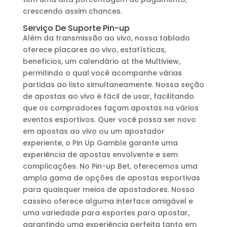
crescendo assim chances.
Serviço De Suporte Pin-up
Além da transmissão ao vivo, nossa tablado
oferece placares ao vivo, estatísticas,
beneficios, um calendário at the Multiview,
permitindo o qual você acompanhe várias
partidas ao listo simultaneamente. Nossa seção
de apostas ao vivo é fácil de usar, facilitando
que os compradores façam apostas na vários
eventos esportivos. Quer você possa ser novo
em apostas ao vivo ou um apostador
experiente, o Pin Up Gamble garante uma
experiência de apostas envolvente e sem
complicações. No Pin-up Bet, oferecemos uma
ampla gama de opções de apostas esportivas
para quaisquer meios de apostadores. Nosso
cassino oferece alguma interface amigável e
uma variedade para esportes para apostar,
garantindo uma experiência perfeita tanto em