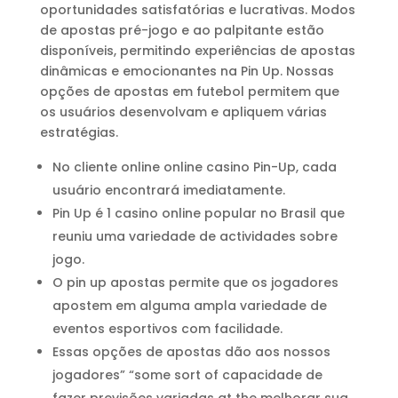
oportunidades satisfatórias e lucrativas. Modos
de apostas pré-jogo e ao palpitante estão
disponíveis, permitindo experiências de apostas
dinâmicas e emocionantes na Pin Up. Nossas
opções de apostas em futebol permitem que
os usuários desenvolvam e apliquem várias
estratégias.
No cliente online online casino Pin-Up, cada
usuário encontrará imediatamente.
Pin Up é 1 casino online popular no Brasil que
reuniu uma variedade de actividades sobre
jogo.
O pin up apostas permite que os jogadores
apostem em alguma ampla variedade de
eventos esportivos com facilidade.
Essas opções de apostas dão aos nossos
jogadores” “some sort of capacidade de