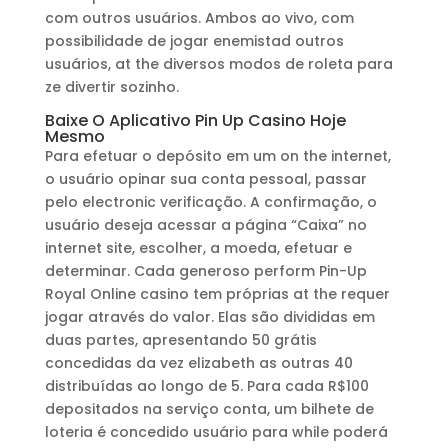
com outros usuários. Ambos ao vivo, com
possibilidade de jogar enemistad outros
usuários, at the diversos modos de roleta para
ze divertir sozinho.
Baixe O Aplicativo Pin Up Casino Hoje
Mesmo
Para efetuar o depósito em um on the internet,
o usuário opinar sua conta pessoal, passar
pelo electronic verificação. A confirmação, o
usuário deseja acessar a página “Caixa” no
internet site, escolher, a moeda, efetuar e
determinar. Cada generoso perform Pin-Up
Royal Online casino tem próprias at the requer
jogar através do valor. Elas são divididas em
duas partes, apresentando 50 grátis
concedidas da vez elizabeth as outras 40
distribuídas ao longo de 5. Para cada R$100
depositados na serviço conta, um bilhete de
loteria é concedido usuário para while poderá