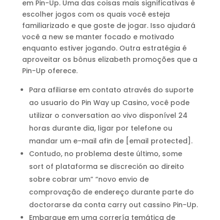
em Pin-Up. Uma das coisas mais significativas é
escolher jogos com os quais você esteja
familiarizado e que goste de jogar. Isso ajudará
você a new se manter focado e motivado
enquanto estiver jogando. Outra estratégia é
aproveitar os bônus elizabeth promoções que a
Pin-Up oferece.
Para afiliarse em contato através do suporte
ao usuario do Pin Way up Casino, você pode
utilizar o conversation ao vivo disponível 24
horas durante dia, ligar por telefone ou
mandar um e-mail afin de [email protected].
Contudo, no problema deste último, some
sort of plataforma se discreción ao direito
sobre cobrar um” “novo envio de
comprovação de endereço durante parte do
doctorarse da conta carry out cassino Pin-Up.
Embarque em uma correría temática de