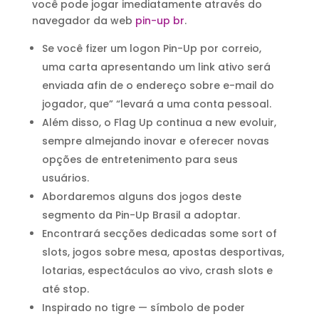
você pode jogar imediatamente através do
navegador da web
pin-up br
.
Se você fizer um logon Pin-Up por correio,
uma carta apresentando um link ativo será
enviada afin de o endereço sobre e-mail do
jogador, que” “levará a uma conta pessoal.
Além disso, o Flag Up continua a new evoluir,
sempre almejando inovar e oferecer novas
opções de entretenimento para seus
usuários.
Abordaremos alguns dos jogos deste
segmento da Pin-Up Brasil a adoptar.
Encontrará secções dedicadas some sort of
slots, jogos sobre mesa, apostas desportivas,
lotarias, espectáculos ao vivo, crash slots e
até stop.
Inspirado no tigre — símbolo de poder