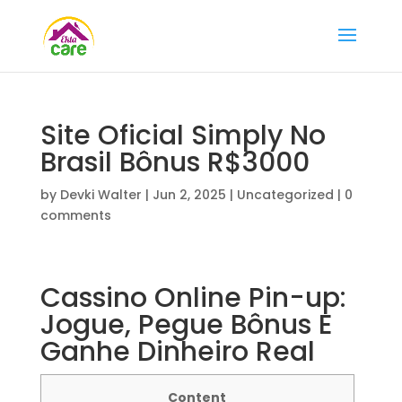
Site Oficial Simply No
Brasil Bônus R$3000
by
Devki Walter
|
Jun 2, 2025
|
Uncategorized
|
0
comments
Cassino Online Pin-up:
Jogue, Pegue Bônus E
Ganhe Dinheiro Real
Content