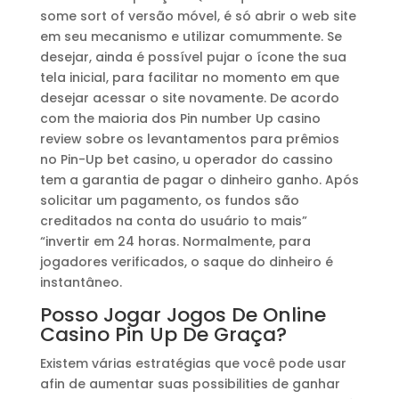
some sort of versão móvel, é só abrir o web site
em seu mecanismo e utilizar comummente. Se
desejar, ainda é possível pujar o ícone the sua
tela inicial, para facilitar no momento em que
desejar acessar o site novamente. De acordo
com the maioria dos Pin number Up casino
review sobre os levantamentos para prêmios
no Pin-Up bet casino, u operador do cassino
tem a garantia de pagar o dinheiro ganho. Após
solicitar um pagamento, os fundos são
creditados na conta do usuário to mais”
“invertir em 24 horas. Normalmente, para
jogadores verificados, o saque do dinheiro é
instantâneo.
Posso Jogar Jogos De Online
Casino Pin Up De Graça?
Existem várias estratégias que você pode usar
afin de aumentar suas possibilities de ganhar