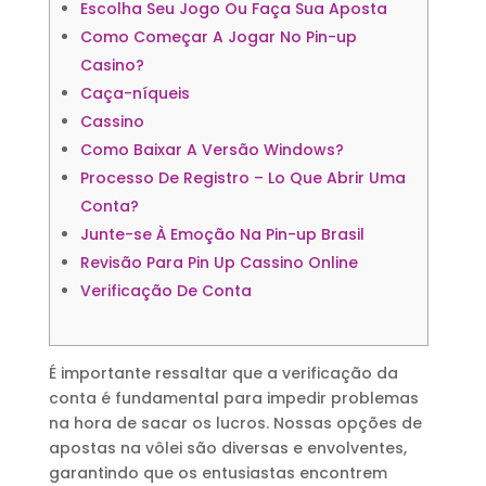
Escolha Seu Jogo Ou Faça Sua Aposta
Como Começar A Jogar No Pin-up
Casino?
Caça-níqueis
Cassino
Como Baixar A Versão Windows?
Processo De Registro – Lo Que Abrir Uma
Conta?
Junte-se À Emoção Na Pin-up Brasil
Revisão Para Pin Up Cassino Online
Verificação De Conta
É importante ressaltar que a verificação da
conta é fundamental para impedir problemas
na hora de sacar os lucros. Nossas opções de
apostas na vôlei são diversas e envolventes,
garantindo que os entusiastas encontrem